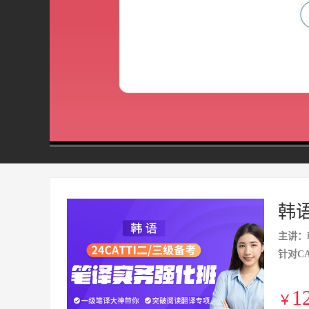
00:00
/
13:41
韩语
主讲：
针对C
1
￥