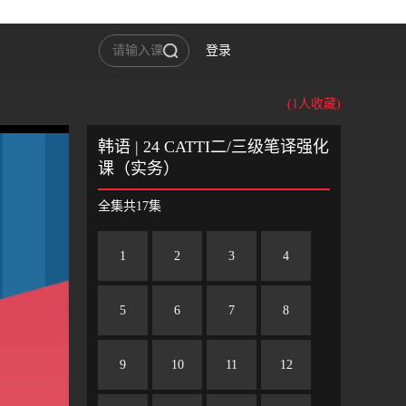
登录
(1人收藏)
韩语 | 24 CATTI二/三级笔译强化
课（实务）
全集共17集
1
2
3
4
5
6
7
8
9
10
11
12