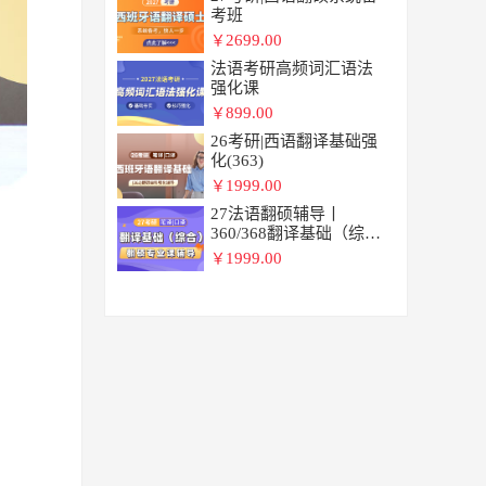
考班
2699.00
￥
法语考研高频词汇语法
强化课
899.00
￥
26考研|西语翻译基础强
化(363)
1999.00
￥
27法语翻硕辅导丨
360/368翻译基础（综
合)
1999.00
￥