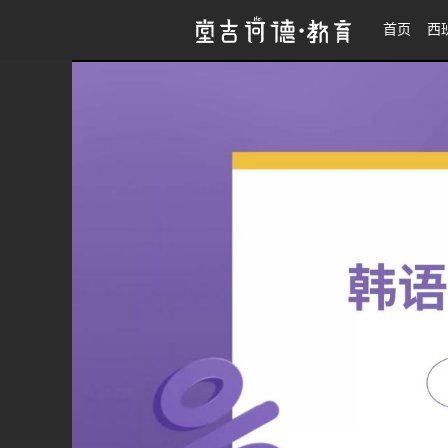
27考研|翻译硕士朝鲜语强化 216
首页
西