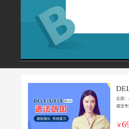
00:00
/
40:22
DE
主讲：A
语法专项
6
￥