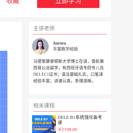
收藏
立即学习
主讲老师
Aurora
丰富教学经验
马德里康普顿斯大学博士在读，曾赴墨
西哥公派留学，有西班牙语专四专八及
DELEC1证书；语法基础扎实，口笔译
经验丰富；讲课认真，条理清晰。
相关课程
DELE B1系统强化备考
课
2198.00
￥