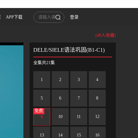
栏
APP下载
登录
(48人收藏)
DELE/SIELE语法巩固(B1-C1)
全集共21集
1
2
3
4
5
6
7
8
免费
10
11
12
9
13
14
15
16