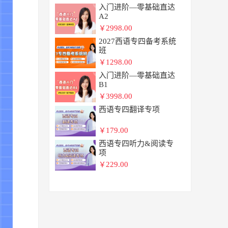
入门进阶—零基础直达
A2
2998.00
￥
2027西语专四备考系统
班
1298.00
￥
入门进阶—零基础直达
B1
3998.00
￥
西语专四翻译专项
179.00
￥
西语专四听力&阅读专
项
229.00
￥