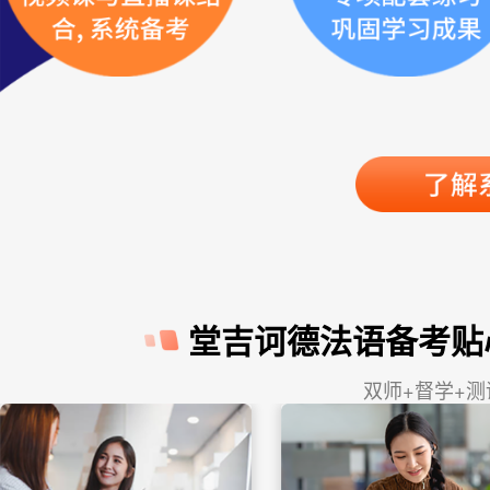
堂吉诃德法语备考贴
双师+督学+