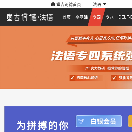
堂吉诃德首页
法语
首页
零基础
专四
专八
DELF/
为拼搏的你