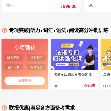
998.00
13
2
￥
专项突破|听力+词汇+语法+阅读高分冲刺训练
专项强化
听力专项
词汇专项
语法专项
阅读专项
法语专四阅读专项强化课
法语
99.00
2
2
￥
联报优惠|满足各方面备考需求