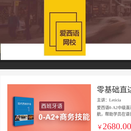
零基础直
主讲：Leticia
爱西语0-A2中
航，帮助学员在语
2680.0
￥