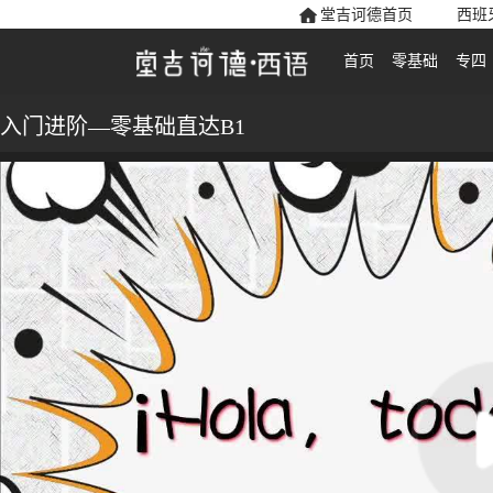
堂吉诃德首页
西班
首页
零基础
专四
入门进阶—零基础直达B1