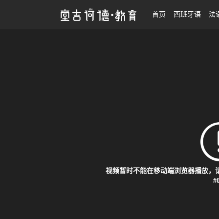
26法语翻硕考研 | 汉语写作与百科知识
首页
西班牙语
法
视频暂时不能在移动端浏览器播放，请
#