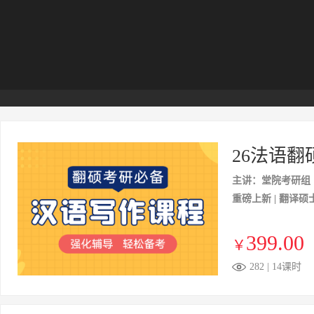
26法语翻
主讲：堂院考研组
重磅上新 | 翻译
399.00
￥
282 | 14课时