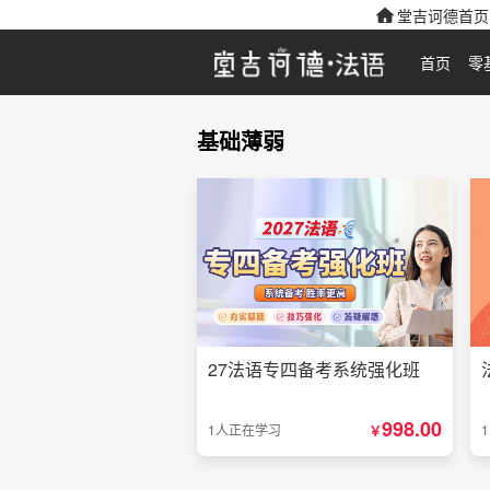
堂吉诃德首页
首页
零
基础薄弱
27法语专四备考系统强化班
998.00
1人正在学习
￥