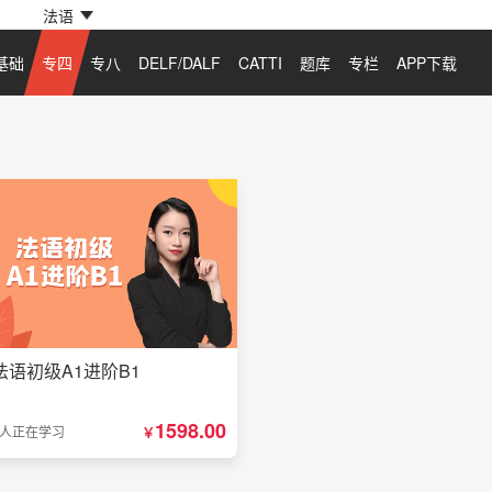
法语
基础
专四
专八
DELF/DALF
CATTI
题库
专栏
APP下载
法语初级A1进阶B1
1598.00
1人正在学习
￥