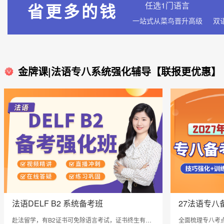
省更多的钱
任选1门语言
一站式从菜鸟晋升高级
金牌课|法语专八系统强化辅导【联报更优惠】
法语DELF B2 系统备考班
27法语专八
赴法留学，有B2证书可免除语言考试，证书终生有效
全面梳理专八考