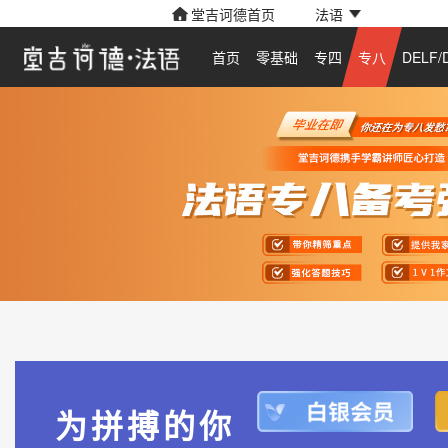
堂吉诃德首页
法语
首页
零基础
专四
专八
DELF/
为拼搏的你