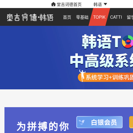
堂吉诃德首页
韩语
首页
零基础
TOPIK
CATTI
留
为拼搏的你