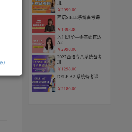
班
2999.00
￥
西语SIELE系统备考课
1398.00
￥
入门进阶—零基础直达
A2
2998.00
￥
2027西语专八系统备考
班
议》
1298.00
￥
DELE A2 系统备考课
2180.00
￥