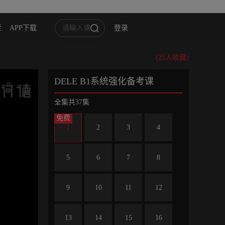
栏
APP下载
登录
(25人收藏)
DELE B1系统强化备考课
全集共37集
免费
2
3
4
1
5
6
7
8
9
10
11
12
13
14
15
16