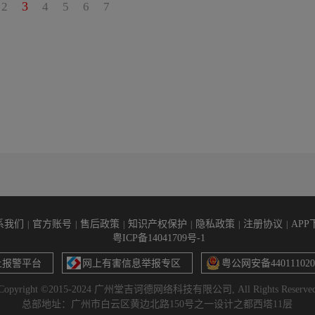
3
2
4
5
6
7
系我们
官方账号
售后政策
知识产权保护
隐私政策
注册协议
APP
|
|
|
|
|
|
粤ICP备14041709号-1
上报警平台
网上有害信息举报专区
粤公网安备440111020
Copyright ©2015-2024 广州堂吉诃德网络科技有限公司, All Rights Reserve
总部地址：广州市白云区黄边北路150号之一设计之都西塔11层