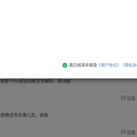
.录播学习课程
.督学训练营
难点，收获满满，真心觉得物超所值哇
海量题库
.精选学习资料包

回复
次过过过

我已阅读并接受
《用户协议》
《隐私协
回复
有那个Pre阅读训练文字解析，很详细

回复
找助教还有优惠几百，很值

回复