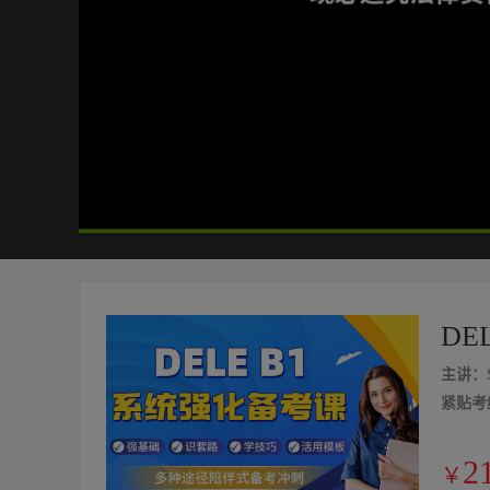
24:39
/
24:39
DE
主讲：S
紧贴考
2
￥