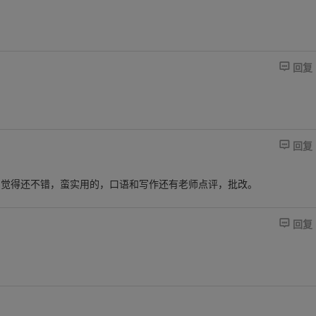

回复

回复
了觉得还不错，蛮实用的，口语和写作还有老师点评，批改。

回复