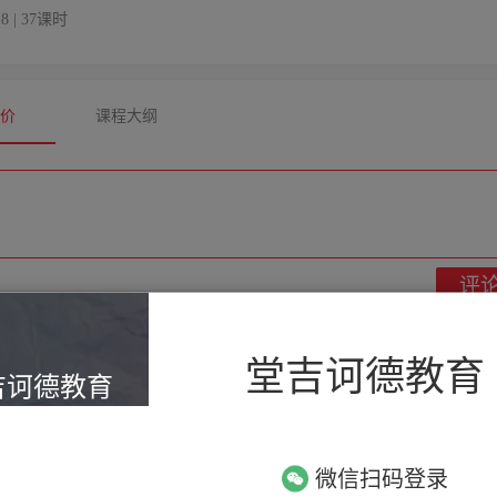
28 | 37课时
评价
课程大纲
评

回复
堂吉诃德教育
吉诃德教育
多语种考试辅导
微信扫码登录

回复