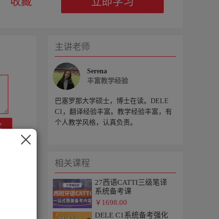
收藏
立即学习
主讲老师
Serena
丰富教学经验
巴塞罗那大学硕士，博士在读。DELE
C1，翻译经验丰富。教学经验丰富，有
个人教学风格，认真负责。
论
相关课程
27西语CATTI三级笔译
系统备考课
1698.00
￥
DELE C1系统备考强化