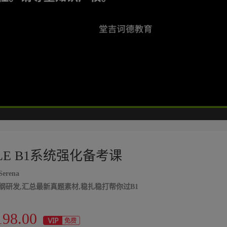
高清
1x
LE B1系统强化备考课
erena
纲研发,汇总最新真题素材,稳扎稳打帮你过B1
198.00