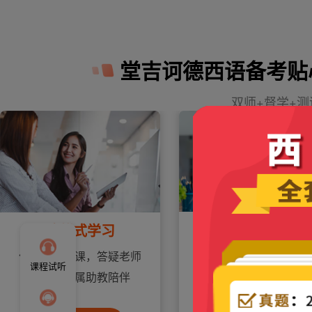
堂吉诃德西语备考贴
双师+督学+
练习批改反馈
陪伴式学习
听写及翻译练习，核心
优质教师授课，答疑老师
课程试听
句提炼，重点专题总
解惑，专属助教陪伴