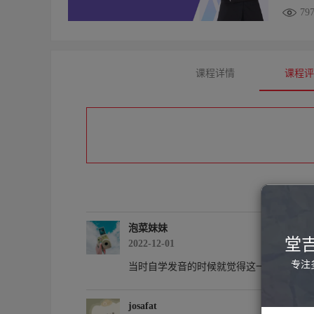
79
课程详情
课程
泡菜妹妹
堂
2022-12-01
专注
当时自学发音的时候就觉得这一块很难，
josafat