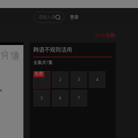
登录
(11人收藏)
韩语不规则活用
全集共7集
免费
2
3
4
1
5
6
7