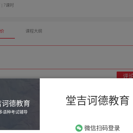
7 | 7课时
评价
课程大纲
评

回复
堂吉诃德教育
吉诃德教育
多语种考试辅导
幸好上课老师会帮我总结一些方法，很快就记住了！！
微信扫码登录

回复