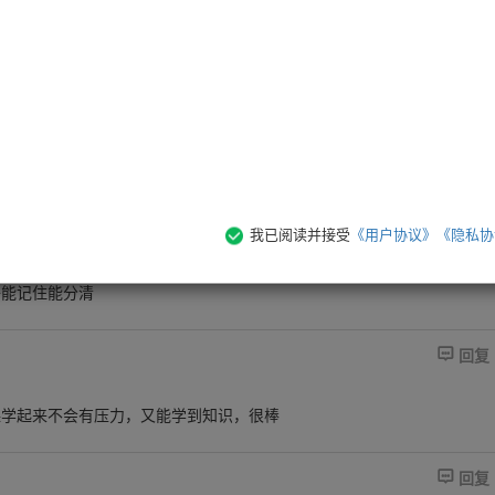
.录播学习课程
.督学训练营
就能get到！！
海量题库
.精选学习资料包

回复
清晰，之前也一直搞不懂。

我已阅读并接受
《用户协议》
《隐私协
回复
子能记住能分清

回复
课学起来不会有压力，又能学到知识，很棒

回复