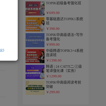
TOPIK初级备考强化班
699.00
￥
零基础直达TOPIK1系统
班
398.00
￥
TOPIK中高级语法+写作
备考强化
999.00
￥
议》
中级韩语TOPIK3+4系统
连读班
1398.00
￥
韩语 | 24 CATTI二/三级
笔译强化课（实务）
1299.00
￥
TOPIK中高级阅读考前
突破
299.00
￥