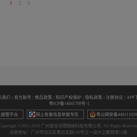
1
2
3
系我们
官方账号
售后政策
知识产权保护
隐私政策
注册协议
APP
|
|
|
|
|
|
粤ICP备14041709号-1
上报警平台
网上有害信息举报专区
粤公网安备440111020
Copyright ©2015-2024 广州堂吉诃德网络科技有限公司, All Rights Reserve
总部地址：广州市白云区黄边北路150号之一设计之都西塔11层