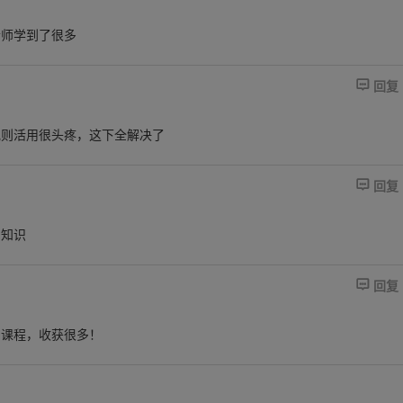
老师学到了很多

回复
规则活用很头疼，这下全解决了

回复
了知识

回复
的课程，收获很多！