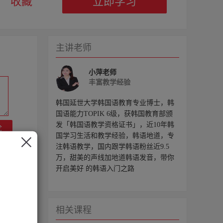
收藏
立即学习
主讲老师
小萍老师
丰富教学经验
韩国延世大学韩国语教育专业博士，韩
国语能力TOPIK 6级，获韩国教育部颁
发「韩国语教学资格证书」，近10年韩
论
国学习生活和教学经验，韩语地道，专
注韩语教学，国内跟学韩语粉丝近9.5
万，甜美的声线加地道韩语发音，带你
开启美好 的韩语入门之路
相关课程