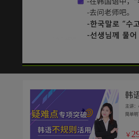
j1453128390
05:50
/
05:50
韩
主讲：
简单明
2
￥