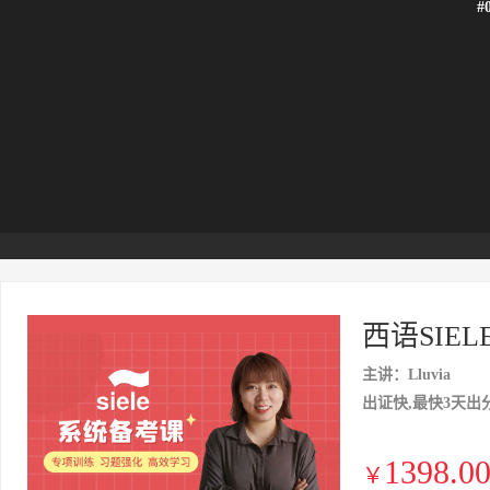
#
西语SIE
主讲：Lluvia
出证快,最快3天出
1398.0
￥