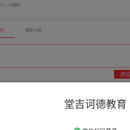
526 | 79课时
评价
课程大纲
评

回复
堂吉诃德教育
吉诃德教育
觉得还是想考个C1证，问了之前的助教姐姐还给了优惠价嘿嘿。
多语种考试辅导

回复