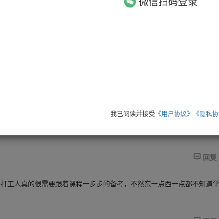
微信扫码登录
.录播学习课程
看了课之后觉得自己不会的还是挺多，准备跟着课冲七月场了，希望apto
.督学训练营
海量题库

回复
.精选学习资料包

回复
我已阅读并接受
《用户协议》
《隐私协

回复
，打工人真的很需要跟着课程一步步的备考，不然东一点西一点都不知道