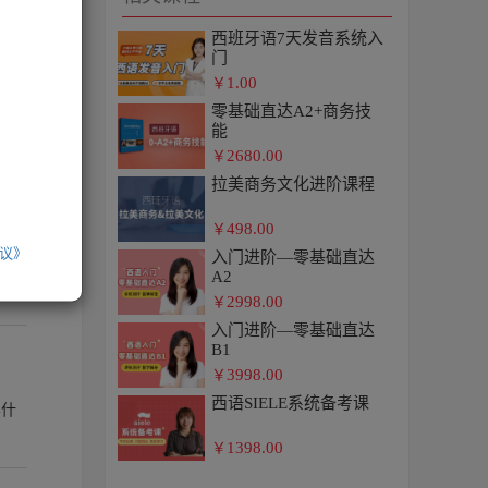
西班牙语7天发音系统入
门
1.00
￥
零基础直达A2+商务技
能
2680.00
￥
拉美商务文化进阶课程
498.00
￥
议》
入门进阶—零基础直达
A2
2998.00
￥
入门进阶—零基础直达
B1
3998.00
￥
西语SIELE系统备考课
学什
1398.00
￥