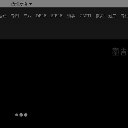
西班牙语
基础
专四
专八
DELE
SIELE
留学
CATTI
教资
题库
专
81453078748