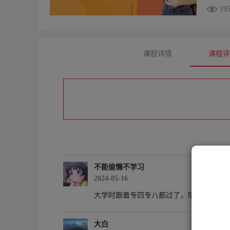
19
课程详情
课程
不能偷懒不学习
2024-05-16
堂
大学时跟着专四专八都过了，毕业二年了，
专注
大白