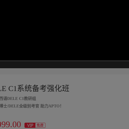
高清
1x
LE C1系统备考强化班
西语DELE C1教研组
博士/DELE全级别考官 助力APTO！
999.00