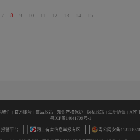
8
7
9
10
11
12
13
14
15
系我们
官方账号
售后政策
知识产权保护
隐私政策
注册协议
APP
|
|
|
|
|
|
粤ICP备14041709号-1
上报警平台
网上有害信息举报专区
粤公网安备440111020