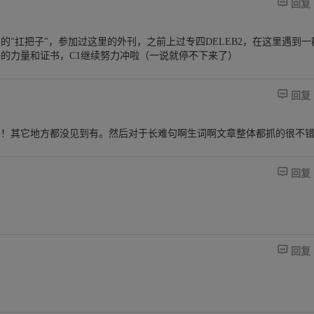

回复
"扛把子"，参加过这里的外刊，之前上过专四DELEB2，在这里遇到一
的力量和证书，C1继续努力冲啦（一说就停不下来了）

回复
要！其它地方都没见到有。然后对于长难句啊生词啊文章整体都抓的很不

回复

回复