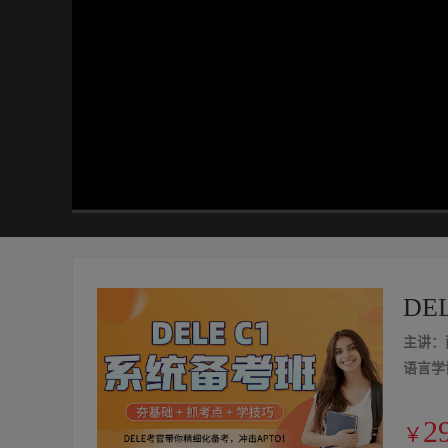
35:24
/
35:24
DE
主讲：
语言学
2
￥