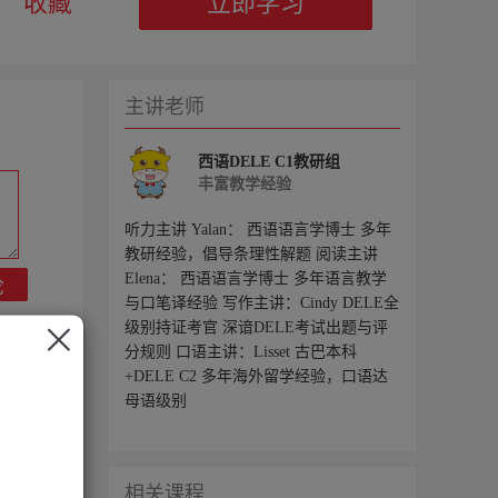
收藏
立即学习
57
58
59
60
61
62
63
64
主讲老师
65
66
67
68
西语DELE C1教研组
丰富教学经验
69
70
71
72
听力主讲 Yalan： 西语语言学博士 多年
教研经验，倡导条理性解题 阅读主讲
Elena： 西语语言学博士 多年语言教学
论
73
74
75
76
与口笔译经验 写作主讲：Cindy DELE全
级别持证考官 深谙DELE考试出题与评
分规则 口语主讲：Lisset 古巴本科
77
78
79
+DELE C2 多年海外留学经验，口语达
母语级别
相关课程